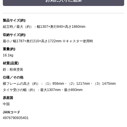
製品サイズ(約)
組立時／最大（約）：幅1307×奥行840×高さ1860mm
収納サイズ(約)
最小／幅1787×奥行210×高さ1722mm ※キャスター使用時
重量(約)
16.1kg
材質(品質)
鉄：粉体塗装
仕様／その他
横フレームの高さ（約）：（1）956mm・（2）1217mm・（3）1475mm
タイヤ受けの幅（約）：最大1307mm・最小893mm
原産国
中国
JANコード
4976790935401