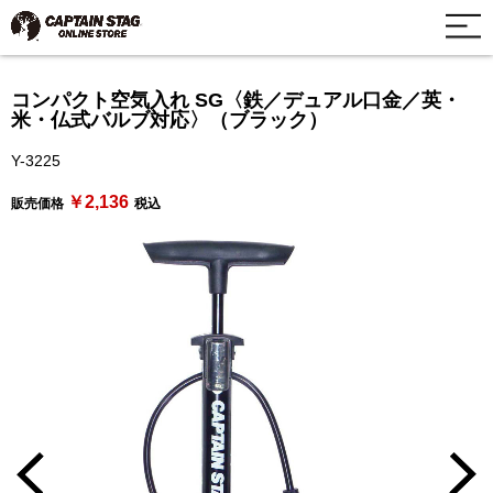
コンパクト空気入れ SG〈鉄／デュアル口金／英・
米・仏式バルブ対応〉（ブラック）
Y-3225
￥2,136
販売価格
税込