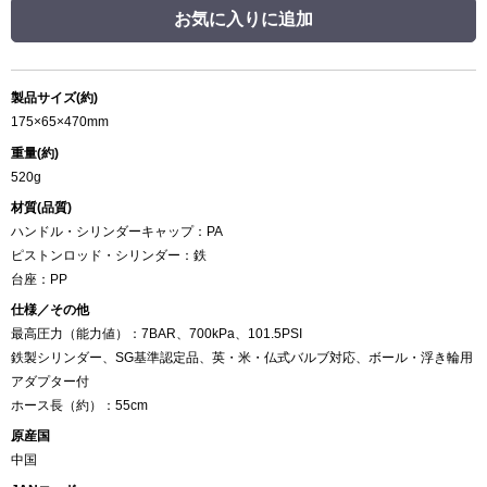
お気に入りに追加
製品サイズ(約)
175×65×470mm
重量(約)
520g
材質(品質)
ハンドル・シリンダーキャップ：PA
ピストンロッド・シリンダー：鉄
台座：PP
仕様／その他
最高圧力（能力値）：7BAR、700kPa、101.5PSI
鉄製シリンダー、SG基準認定品、英・米・仏式バルブ対応、ボール・浮き輪用
アダプター付
ホース長（約）：55cm
原産国
中国