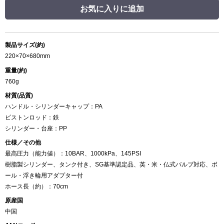
お気に入りに追加
製品サイズ(約)
220×70×680mm
重量(約)
760g
材質(品質)
ハンドル・シリンダーキャップ：PA
ピストンロッド：鉄
シリンダー・台座：PP
仕様／その他
最高圧力（能力値）：10BAR、1000kPa、145PSI
樹脂製シリンダー、タンク付き、SG基準認定品、英・米・仏式バルブ対応、ボ
ール・浮き輪用アダプター付
ホース長（約）：70cm
原産国
中国