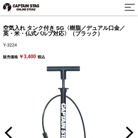
空気入れ タンク付き SG〈樹脂／デュアル口金／
英・米・仏式バルブ対応〉（ブラック）
Y-3224
￥3,400
販売価格
税込