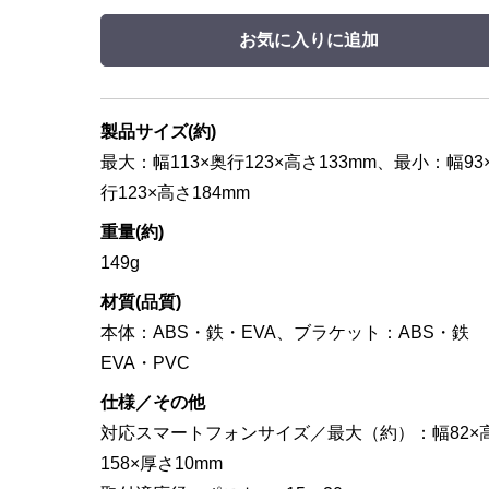
お気に入りに追加
製品サイズ(約)
最大：幅113×奥行123×高さ133mm、最小：幅93
行123×高さ184mm
重量(約)
149g
材質(品質)
本体：ABS・鉄・EVA、ブラケット：ABS・鉄
EVA・PVC
仕様／その他
対応スマートフォンサイズ／最大（約）：幅82×
158×厚さ10mm