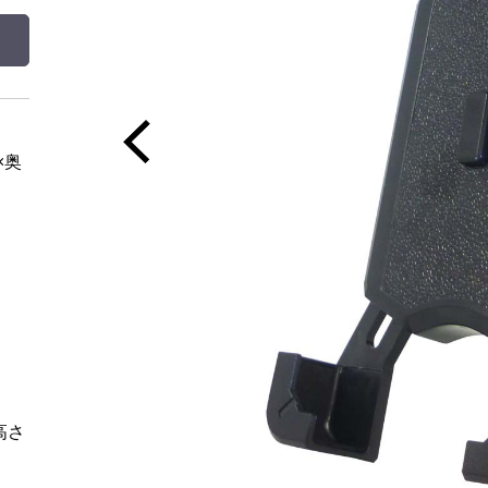
×奥
高さ