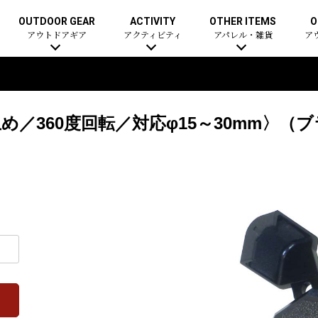
OUTDOOR GEAR
ACTIVITY
OTHER ITEMS
O
アウトドアギア
アクティビティ
アパレル・雑貨
ア
／360度回転／対応φ15～30mm〉（