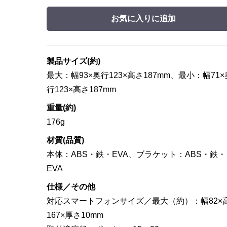
お気に入りに追加
製品サイズ(約)
最大：幅93×奥行123×高さ187mm、最小：幅71×
行123×高さ187mm
重量(約)
176g
材質(品質)
本体：ABS・鉄・EVA、ブラケット：ABS・鉄・
EVA
仕様／その他
対応スマートフォンサイズ／最大（約）：幅82×
167×厚さ10mm