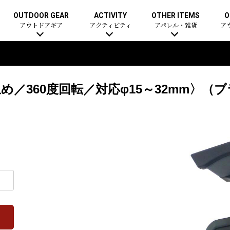
OUTDOOR GEAR
ACTIVITY
OTHER ITEMS
O
アウトドアギア
アクティビティ
アパレル・雑貨
ア
／360度回転／対応φ15～32mm〉（