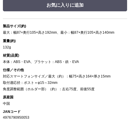
お気に入りに追加
製品サイズ(約)
最大：幅87×奥行105×高さ192mm、最小：幅87×奥行105×高さ140mm
重量(約)
132g
材質(品質)
本体：ABS・EVA、ブラケット：ABS・鉄・EVA
仕様／その他
対応スマートフォンサイズ／最大（約）：幅75×高さ164×厚さ15mm
取付適応径：ポスト＝φ15～32mm
角度調整範囲（ホルダー部）（約）：左右75度、前後55度
原産国
中国
JANコード
4976790950053