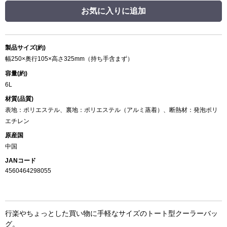
お気に入りに追加
製品サイズ(約)
幅250×奥行105×高さ325mm（持ち手含まず）
容量(約)
6L
材質(品質)
表地：ポリエステル、裏地：ポリエステル（アルミ蒸着）、断熱材：発泡ポリ
エチレン
原産国
中国
JANコード
4560464298055
行楽やちょっとした買い物に手軽なサイズのトート型クーラーバッ
グ。