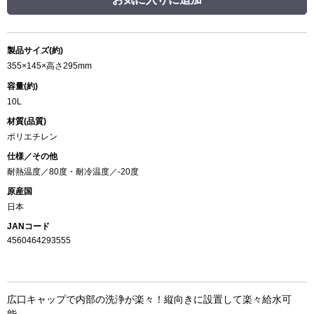
製品サイズ(約)
355×145×高さ295mm
容量(約)
10L
材質(品質)
ポリエチレン
仕様／その他
耐熱温度／80度・耐冷温度／-20度
原産国
日本
JANコード
4560464293555
広口キャップで内部の洗浄が楽々！縦向きに設置して楽々給水可