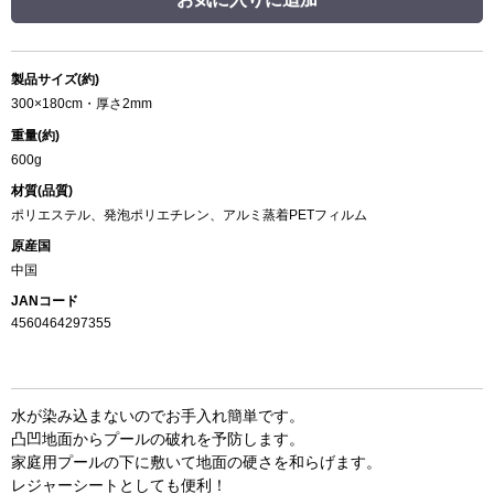
製品サイズ(約)
300×180cm・厚さ2mm
重量(約)
600g
材質(品質)
ポリエステル、発泡ポリエチレン、アルミ蒸着PETフィルム
原産国
中国
JANコード
4560464297355
水が染み込まないのでお手入れ簡単です。
凸凹地面からプールの破れを予防します。
家庭用プールの下に敷いて地面の硬さを和らげます。
レジャーシートとしても便利！