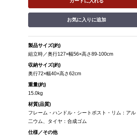
カートに入れる
お気に入りに追加
製品サイズ(約)
組立時／奥行127×幅56×高さ89-100cm
収納サイズ(約)
奥行72×幅40×高さ62cm
重量(約)
15.0kg
材質(品質)
フレーム・ハンドル・シートポスト・リム：アル
二ウム、タイヤ：合成ゴム
仕様／その他