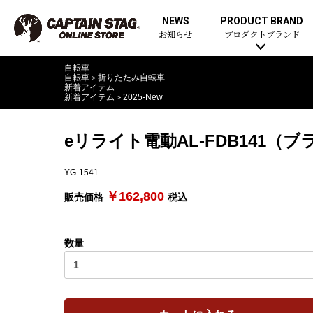
NEWS
PRODUCT BRAND
お知らせ
プロダクトブランド
自転車
自転車
＞
折りたたみ自転車
新着アイテム
新着アイテム
＞
2025-New
eリライト電動AL-FDB141（
YG-1541
￥162,800
販売価格
税込
数量