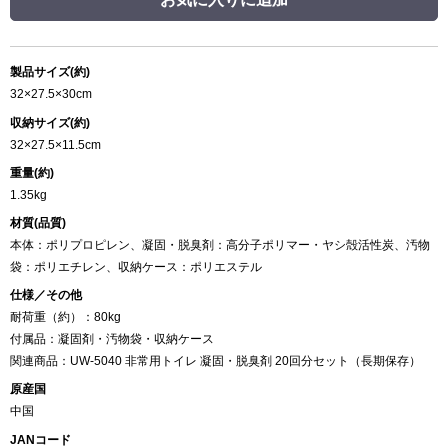
製品サイズ(約)
32×27.5×30cm
収納サイズ(約)
32×27.5×11.5cm
重量(約)
1.35kg
材質(品質)
本体：ポリプロピレン、凝固・脱臭剤：高分子ポリマー・ヤシ殻活性炭、汚物
袋：ポリエチレン、収納ケース：ポリエステル
仕様／その他
耐荷重（約）：80kg
付属品：凝固剤・汚物袋・収納ケース
関連商品：UW-5040 非常用トイレ 凝固・脱臭剤 20回分セット（長期保存）
原産国
中国
JANコード