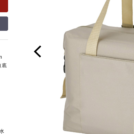
m
（底
水