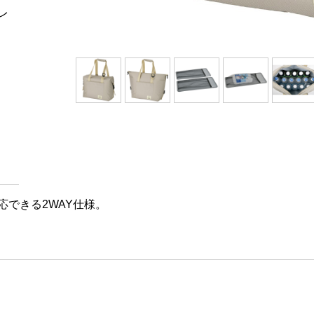
レ
できる2WAY仕様。