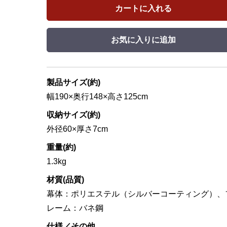
カートに入れる
お気に入りに追加
製品サイズ(約)
幅190×奥行148×高さ125cm
収納サイズ(約)
外径60×厚さ7cm
重量(約)
1.3kg
材質(品質)
幕体：ポリエステル（シルバーコーティング）、
レーム：バネ鋼
仕様／その他