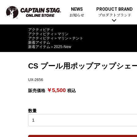
NEWS
PRODUCT BRAND
お知らせ
プロダクトブランド
アクティビティ
アクティビティ
＞
マリン
アクティビティ
＞
マリン
＞
テント
新着アイテム
新着アイテム
＞
2025-New
CS プール用ポップアップシェ
UX-2656
￥5,500
販売価格
税込
数量