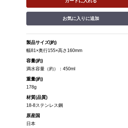
カートに入れる
お気に入りに追加
製品サイズ(約)
幅81×奥行155×高さ160mm
容量(約)
満水容量（約）：450ml
重量(約)
178g
材質(品質)
18-8ステンレス鋼
原産国
日本