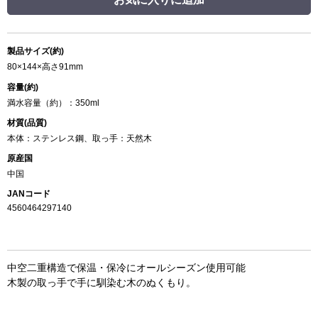
製品サイズ(約)
80×144×高さ91mm
容量(約)
満水容量（約）：350ml
材質(品質)
本体：ステンレス鋼、取っ手：天然木
原産国
中国
JANコード
4560464297140
中空二重構造で保温・保冷にオールシーズン使用可能
木製の取っ手で手に馴染む木のぬくもり。