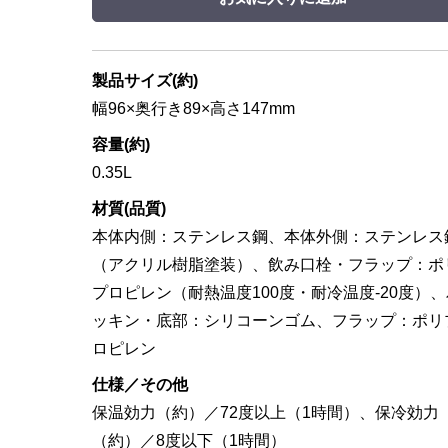
製品サイズ(約)
幅96×奥行き89×高さ147mm
容量(約)
0.35L
材質(品質)
本体内側：ステンレス鋼、本体外側：ステンレス
（アクリル樹脂塗装）、飲み口栓・フラップ：ポ
プロピレン（耐熱温度100度・耐冷温度-20度）、
ッキン・底部：シリコーンゴム、フラップ：ポリ
ロピレン
仕様／その他
保温効力（約）／72度以上（1時間）、保冷効力
（約）／8度以下（1時間）