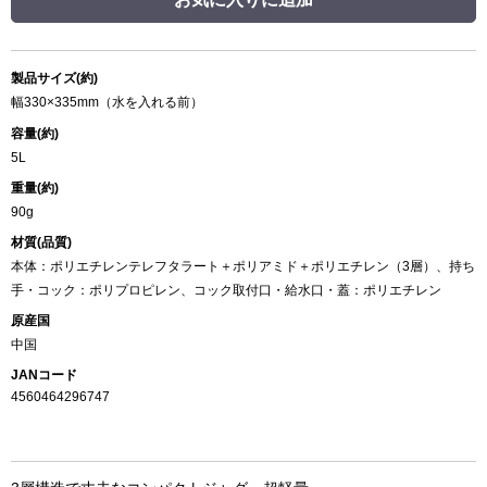
製品サイズ(約)
幅330×335mm（水を入れる前）
容量(約)
5L
重量(約)
90g
材質(品質)
本体：ポリエチレンテレフタラート＋ポリアミド＋ポリエチレン（3層）、持ち
手・コック：ポリプロピレン、コック取付口・給水口・蓋：ポリエチレン
原産国
中国
JANコード
4560464296747