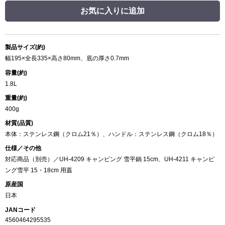
お気に入りに追加
製品サイズ(約)
幅195×全長335×高さ80mm、底の厚さ0.7mm
容量(約)
1.8L
重量(約)
400g
材質(品質)
本体：ステンレス鋼（クロム21％）、ハンドル：ステンレス鋼（クロム18％）
仕様／その他
対応商品（別売）／UH-4209 キャンピング 雪平鍋 15cm、UH-4211 キャンピ
ング雪平 15・18cm 用蓋
原産国
日本
JANコード
4560464295535