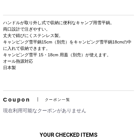
ハンドルが取り外し式で収納に便利なキャンプ用雪平鍋。
両口設計で注ぎやすい。
丈夫で錆びにくステンレス製。
キャンピング雪平鍋15cm（別売）をキャンピング雪平鍋18cmの中
に入れて収納できます。
キャンピング雪平 15・18cm 用蓋（別売）が使えます。
オール熱源対応
日本製
お買い物を続ける
カートへ進む
Coupon
クーポン一覧
現在利用可能なクーポンがありません
YOUR CHECKED ITEMS