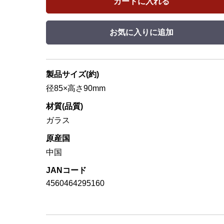
カートに入れる
お気に入りに追加
製品サイズ(約)
径85×高さ90mm
材質(品質)
ガラス
原産国
中国
JANコード
4560464295160