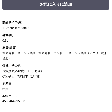
お気に入りに追加
製品サイズ(約)
110×78×高さ88mm
容量(約)
0.3L
材質(品質)
本体内側：ステンレス鋼、本体外側・ハンドル：ステンレス鋼（アクリル樹脂
塗装）
仕様／その他
保温効力／42度以上（1時間）
保冷効力／7度以下（1時間）
原産国
中国
JANコード
4560464295993