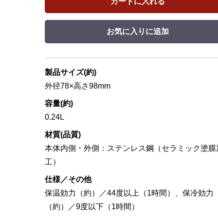
カートに入れる
お気に入りに追加
製品サイズ(約)
外径78×高さ98mm
容量(約)
0.24L
材質(品質)
本体内側・外側：ステンレス鋼（セラミック塗膜
工）
仕様／その他
保温効力（約）／44度以上（1時間）、保冷効力
（約）／9度以下（1時間）