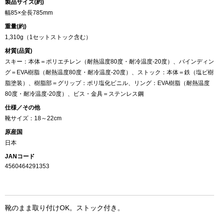
製品サイズ(約)
幅85×全長785mm
重量(約)
1,310g（1セットストック含む）
材質(品質)
スキー：本体＝ポリエチレン（耐熱温度80度・耐冷温度-20度）、バインディン
グ＝EVA樹脂（耐熱温度80度・耐冷温度-20度）、ストック：本体＝鉄（塩ビ樹
脂塗装）、樹脂部＝グリップ：ポリ塩化ビニル、リング：EVA樹脂（耐熱温度
80度・耐冷温度-20度）、ビス・金具＝ステンレス鋼
仕様／その他
靴サイズ：18～22cm
原産国
日本
JANコード
4560464291353
靴のまま取り付けOK。ストック付き。