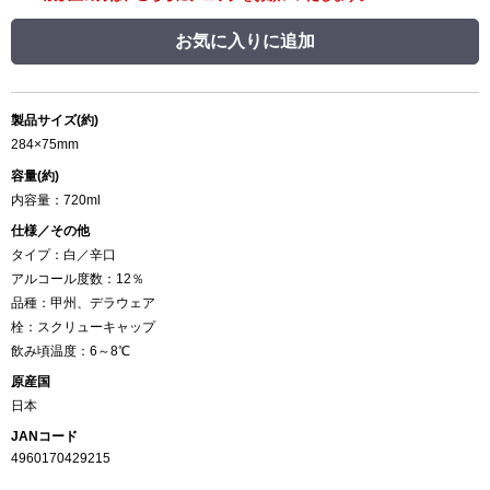
お気に入りに追加
製品サイズ(約)
284×75mm
容量(約)
内容量：720ml
仕様／その他
タイプ：白／辛口
アルコール度数：12％
品種：甲州、デラウェア
栓：スクリューキャップ
飲み頃温度：6～8℃
原産国
日本
JANコード
4960170429215