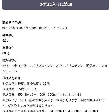
お気に入りに追加
製品サイズ(約)
幅270×奥行190×高さ205mm（ハンドル含まず）
容量(約)
5.2L
重量(約)
880g
材質(品質)
本体・内側（内壁）：ポリプロピレン、ふた：ポリエチレン、断熱材：ウレタ
ンフォーム
仕様／その他
耐熱温度：80度、耐冷温度：-10度
保冷効力：15度以下（JIS）
収納目安／350ml缶：6本、500～600mlペットボトル：4本
※形状によっては上記の本数が入らない場合があります。収納本数は目安で
す。保冷剤をいれた場合は異なります。
保冷剤の使用目安（当社保冷剤）：M-8998×1、M-9000×2、M-6910×1