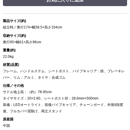
製品サイズ(約)
組立時／奥行174×幅58.5×高さ104cm
収納サイズ(約)
奥行95×幅61×高さ96cm
重量(約)
22.0kg
材質(品質)
フレーム、ハンドルステム、シートポスト、パイプキャリア：鉄、ブレーキレ
バー、リム：アルミ、タイヤ：合成ゴム
仕様／その他
サドル地上高：（約）78-95cm
タイヤサイズ：20×2.80、シートポスト径：28.6mm×500mm
装備：LEDオートライト、前後パイプキャリア、チェーンガード、外装6段変
速、フルカバー泥除け、両立スタンド
原産国
中国