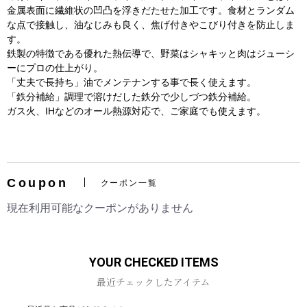
金属表面に繊維状の凹凸を浮きだたせた加工です。食材とランダム
な点で接触し、油なじみも良く、焦げ付きやこびり付きを防止しま
す。
鉄製の特徴である優れた熱伝導で、野菜はシャキッと肉はジューシ
ーにプロの仕上がり。
「丈夫で長持ち」油でメンテナンする事で長く使えます。
「鉄分補給」調理で溶けだした鉄分で少しづつ鉄分補給。
ガス火、IHなどのオール熱源対応で、ご家庭でも使えます。
お買い物を続ける
カートへ進む
Coupon
クーポン一覧
現在利用可能なクーポンがありません
YOUR CHECKED ITEMS
最近チェックしたアイテム