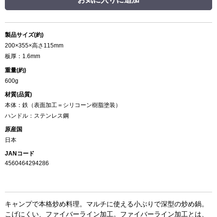
製品サイズ(約)
200×355×高さ115mm
板厚：1.6mm
重量(約)
600g
材質(品質)
本体：鉄（表面加工＝シリコーン樹脂塗装）
ハンドル：ステンレス鋼
原産国
日本
JANコード
4560464294286
キャンプで本格炒め料理。マルチに使える小ぶりで深型の炒め鍋。
こげにくい、ファイバーライン加工。ファイバーライン加工とは、