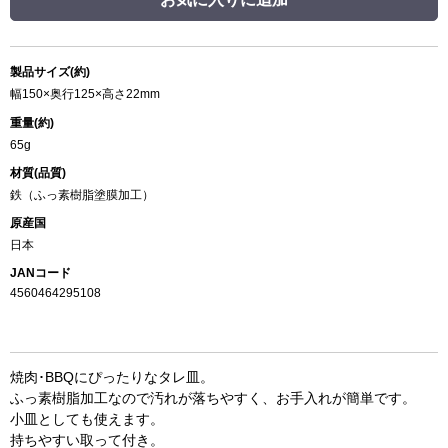
製品サイズ(約)
幅150×奥行125×高さ22mm
重量(約)
65g
材質(品質)
鉄（ふっ素樹脂塗膜加工）
原産国
日本
JANコード
4560464295108
焼肉･BBQにぴったりなタレ皿。
ふっ素樹脂加工なので汚れが落ちやすく、お手入れが簡単です。
小皿としても使えます。
持ちやすい取って付き。