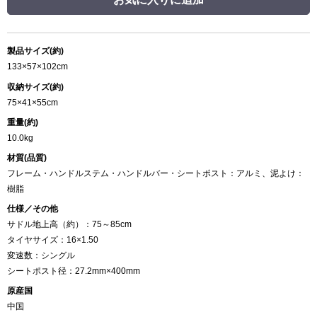
製品サイズ(約)
133×57×102cm
収納サイズ(約)
75×41×55cm
重量(約)
10.0kg
材質(品質)
フレーム・ハンドルステム・ハンドルバー・シートポスト：アルミ、泥よけ：
樹脂
仕様／その他
サドル地上高（約）：75～85cm
タイヤサイズ：16×1.50
変速数：シングル
シートポスト径：27.2mm×400mm
原産国
中国