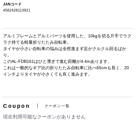
JANコード
4582428113921
アルミフレームとアルミパーツを使用した、10kgを切る片手でラク
ラク持てる軽量折りたたみ自転車。
タイヤが小さい自転車の悩みは全然進まず足がクルクル回るばか
り。
このAL-FDB161はひと漕ぎで進む距離が4.4mあります。
これは一般的なギア比の折りたたみ自転車に比べ65cmも長く、20
お買い物を続ける
カートへ進む
インチよりタイヤが小さくても良く進みます。
Coupon
クーポン一覧
現在利用可能なクーポンがありません