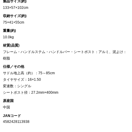
製品サイズ(約)
133×57×102cm
収納サイズ(約)
75×41×55cm
重量(約)
10.0kg
材質(品質)
フレーム・ハンドルステム・ハンドルバー・シートポスト：アルミ、泥よけ：
樹脂
仕様／その他
サドル地上高（約）：75～85cm
タイヤサイズ：16×1.50
変速数：シングル
シートポスト径：27.2mm×400mm
原産国
中国
JANコード
4582428113938