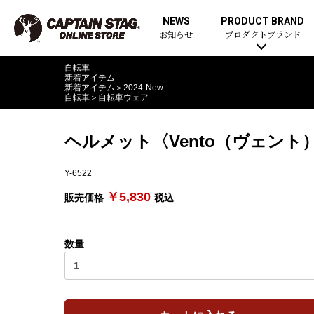
NEWS
PRODUCT BRAND
お知らせ
プロダクトブランド
自転車
新着アイテム
新着アイテム
＞
2024-New
自転車
＞
自転車ウェア
ヘルメット〈Vento（ヴェン
Y-6522
￥5,830
販売価格
税込
数量