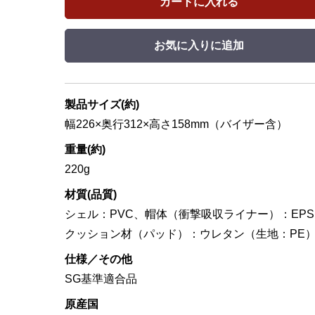
カートに入れる
お気に入りに追加
製品サイズ(約)
幅226×奥行312×高さ158mm（バイザー含）
重量(約)
220g
材質(品質)
シェル：PVC、帽体（衝撃吸収ライナー）：EP
クッション材（パッド）：ウレタン（生地：PE
仕様／その他
SG基準適合品
原産国