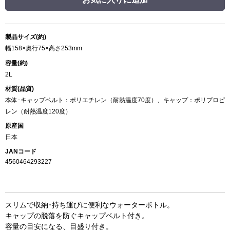
製品サイズ(約)
幅158×奥行75×高さ253mm
容量(約)
2L
材質(品質)
本体･キャップベルト：ポリエチレン（耐熱温度70度）、キャップ：ポリプロピ
レン（耐熱温度120度）
原産国
日本
JANコード
4560464293227
スリムで収納･持ち運びに便利なウォーターボトル。
キャップの脱落を防ぐキャップベルト付き。
容量の目安になる、目盛り付き。