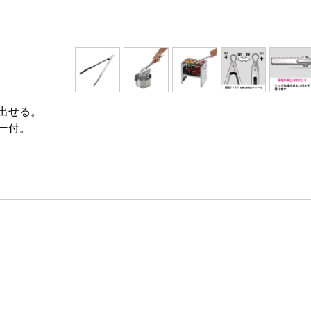
出せる。
ー付。