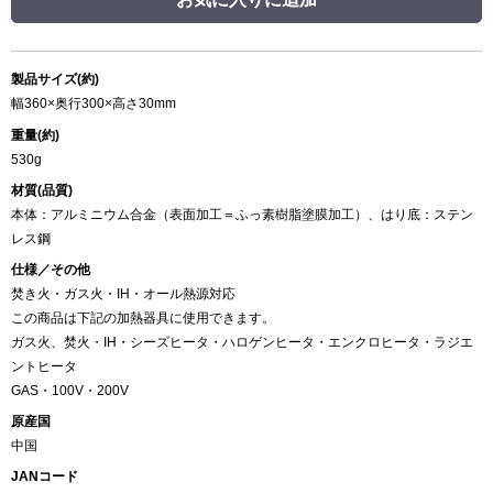
製品サイズ(約)
幅360×奥行300×高さ30mm
重量(約)
530g
材質(品質)
本体：アルミニウム合金（表面加工＝ふっ素樹脂塗膜加工）、はり底：ステン
レス鋼
仕様／その他
焚き火・ガス火・IH・オール熱源対応
この商品は下記の加熱器具に使用できます。
ガス火、焚火・IH・シーズヒータ・ハロゲンヒータ・エンクロヒータ・ラジエ
ントヒータ
GAS・100V・200V
原産国
中国
JANコード