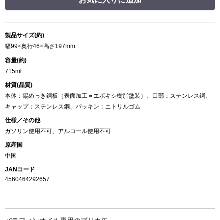
製品サイズ(約)
幅99×奥行46×高さ197mm
容量(約)
715ml
材質(品質)
本体：錫めっき鋼板（表面加工＝エポキシ樹脂塗装）、口部：ステンレス鋼、
キャップ：ステンレス鋼、パッキン：ニトリルゴム
仕様／その他
ガソリン使用不可、アルコール使用不可
原産国
中国
JANコード
4560464292657