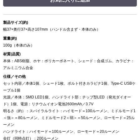
製品サイズ(約)
幅37×奥行37×高さ107mm（ハンドル含まず・本体のみ）
重量(約)
100g（本体のみ）
材質(品質)
本体：ABS樹脂、ホヤ：ポリカーボネート、シェード：合成ゴム、カラビナ：
アルミニウム合金
仕様／その他
セット内容／本体1個、シェード1枚、ボルト付きカラビナ1個、Type-C USBケ
ーブル1個
光源／本体：SMD LED1個、ハンドライト部：チップ型LED（発光ダイオー
ド）1個、電源：リチウムイオン電池2600mAh／3.7V
明るさ（約）：スパイラルライト：ハイモード＝100ルーメン、ミドルモード1
＜強＞＝80ルーメン、ミドルモード2＜弱＞＝50ルーメン、ローモード＝25ル
ーメン
ハンドライト：ハイモード＝100ルーメン、ローモード＝20ルーメン
全灯（同時点灯）：200ルーメン