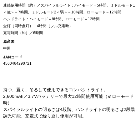
連続使用時間（約）／スパイラルライト：ハイモード＝5時間、ミドルモード1
＜強＞＝7時間、ミドルモード2＜弱＞＝10時間、ローモード＝12時間
ハンドライト：ハイモード＝8時間、ローモード＝12時間
全灯（同時点灯）：4時間（フル充電時）
充電時間（約）／6時間
原産国
中国
JANコード
4560464290721
持つ、置く、吊るして使用できるコンパクトライト。
お買い物を続ける
カートへ進む
2,600mAh／3.7Vバッテリーで最大12時間使用可能（※ローモード
時）
スパイラルライトの明るさは4段階、ハンドライトの明るさは2段階
調光可能。充電式で繰り返し使用が可能。