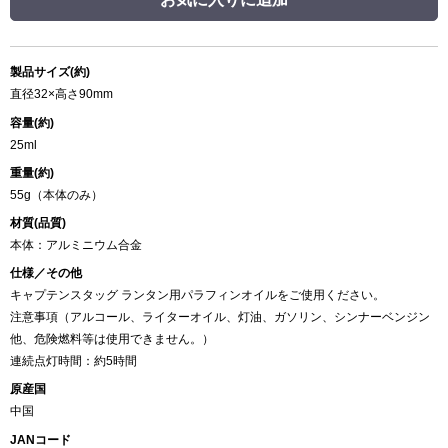
製品サイズ(約)
直径32×高さ90mm
容量(約)
25ml
重量(約)
55g（本体のみ）
材質(品質)
本体：アルミニウム合金
仕様／その他
キャプテンスタッグ ランタン用パラフィンオイルをご使用ください。
注意事項（アルコール、ライターオイル、灯油、ガソリン、シンナーベンジン
他、危険燃料等は使用できません。）
連続点灯時間：約5時間
原産国
中国
JANコード