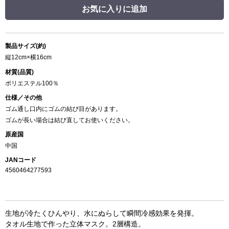
お気に入りに追加
製品サイズ(約)
縦12cm×横16cm
材質(品質)
ポリエステル100％
仕様／その他
ゴム通し口内にゴムの結び目があります。
ゴムが長い場合は結び直してお使いください。
原産国
中国
JANコード
4560464277593
生地が冷たくひんやり、水にぬらして瞬間冷感効果を発揮。
タオル生地で作った立体マスク。2層構造。