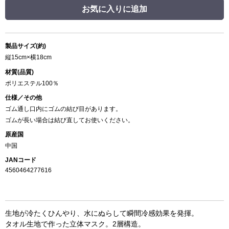
お気に入りに追加
製品サイズ(約)
縦15cm×横18cm
材質(品質)
ポリエステル100％
仕様／その他
ゴム通し口内にゴムの結び目があります。
ゴムが長い場合は結び直してお使いください。
原産国
中国
JANコード
4560464277616
生地が冷たくひんやり、水にぬらして瞬間冷感効果を発揮。
タオル生地で作った立体マスク。2層構造。