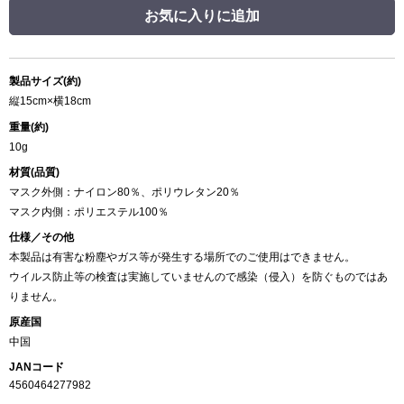
お気に入りに追加
製品サイズ(約)
縦15cm×横18cm
重量(約)
10g
材質(品質)
マスク外側：ナイロン80％、ポリウレタン20％
マスク内側：ポリエステル100％
仕様／その他
本製品は有害な粉塵やガス等が発生する場所でのご使用はできません。
ウイルス防止等の検査は実施していませんので感染（侵入）を防ぐものではあ
りません。
原産国
中国
JANコード
4560464277982