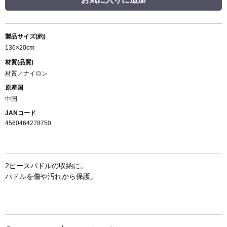
製品サイズ(約)
136×20cm
材質(品質)
材質／ナイロン
原産国
中国
JANコード
4560464278750
2ピースパドルの収納に。
パドルを傷や汚れから保護。