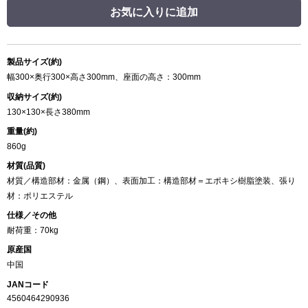
お気に入りに追加
製品サイズ(約)
幅300×奥行300×高さ300mm、座面の高さ：300mm
収納サイズ(約)
130×130×長さ380mm
重量(約)
860g
材質(品質)
材質／構造部材：金属（鋼）、表面加工：構造部材＝エポキシ樹脂塗装、張り
材：ポリエステル
仕様／その他
耐荷重：70kg
原産国
中国
JANコード
4560464290936