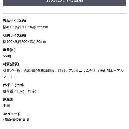
製品サイズ(約)
幅400×奥行200×高さ155mm
収納サイズ(約)
幅400×奥行200×高さ20mm
重量(約)
550g
材質(品質)
材質／甲板：合成樹脂化粧繊維板、脚部：アルミニウム合金（表面加工＝アル
マイト）
仕様／その他
耐荷重／10kg（均等）
原産国
中国
JANコード
4560464291018