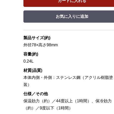
カートに入れる
お気に入りに追加
製品サイズ(約)
外径78×高さ98mm
容量(約)
0.24L
材質(品質)
本体内側・外側：ステンレス鋼（アクリル樹脂塗
装）
仕様／その他
保温効力（約）／44度以上（1時間）、保冷効力
（約）／9度以下（1時間）