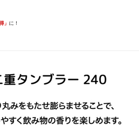
お得」
に！