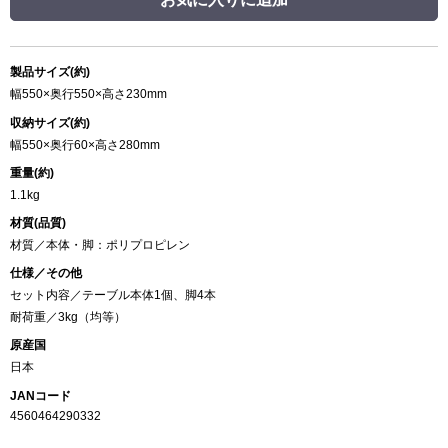
製品サイズ(約)
幅550×奥行550×高さ230mm
収納サイズ(約)
幅550×奥行60×高さ280mm
重量(約)
1.1kg
材質(品質)
材質／本体・脚：ポリプロピレン
仕様／その他
セット内容／テーブル本体1個、脚4本
耐荷重／3kg（均等）
原産国
日本
JANコード
4560464290332