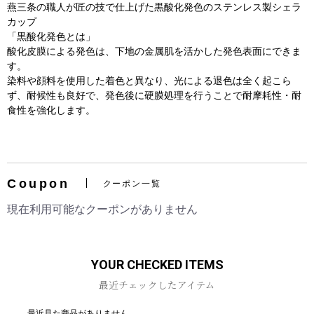
燕三条の職人が匠の技で仕上げた黒酸化発色のステンレス製シェラ
カップ
「黒酸化発色とは」
酸化皮膜による発色は、下地の金属肌を活かした発色表面にできま
す。
染料や顔料を使用した着色と異なり、光による退色は全く起こら
ず、耐候性も良好で、発色後に硬膜処理を行うことで耐摩耗性・耐
食性を強化します。
お買い物を続ける
カートへ進む
Coupon
クーポン一覧
現在利用可能なクーポンがありません
YOUR CHECKED ITEMS
最近チェックしたアイテム
最近見た商品がありません。