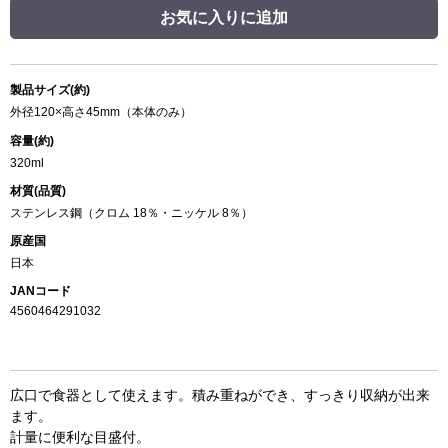
お気に入りに追加
製品サイズ(約)
外径120×高さ45mm（本体のみ）
容量(約)
320ml
材質(品質)
ステンレス鋼（クロム 18％・ニッケル 8％）
原産国
日本
JANコード
4560464291032
広口で食器として使えます。積み重ねができ、すっきり収納が出来
ます。
計量に便利な目盛付。