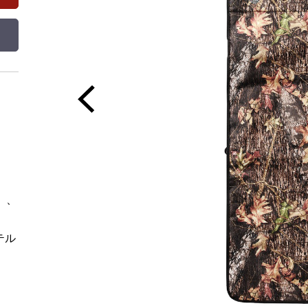
）、
テル