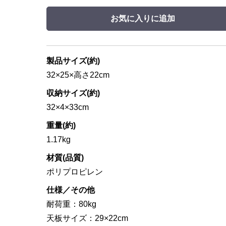
お気に入りに追加
製品サイズ(約)
32×25×高さ22cm
収納サイズ(約)
32×4×33cm
重量(約)
1.17kg
材質(品質)
ポリプロピレン
仕様／その他
耐荷重：80kg
天板サイズ：29×22cm