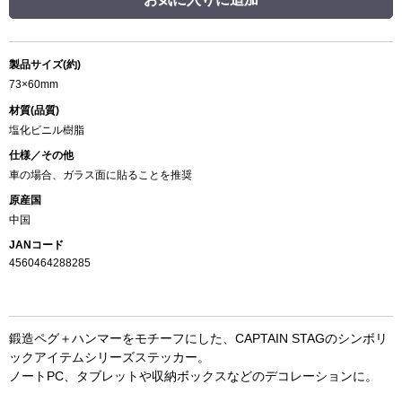
製品サイズ(約)
73×60mm
材質(品質)
塩化ビニル樹脂
仕様／その他
車の場合、ガラス面に貼ることを推奨
原産国
中国
JANコード
4560464288285
鍛造ペグ＋ハンマーをモチーフにした、CAPTAIN STAGのシンボリ
ックアイテムシリーズステッカー。
ノートPC、タブレットや収納ボックスなどのデコレーションに。