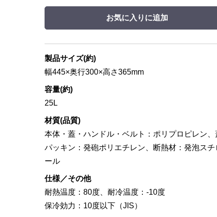
お気に入りに追加
製品サイズ(約)
幅445×奥行300×高さ365mm
容量(約)
25L
材質(品質)
本体・蓋・ハンドル・ベルト：ポリプロピレン、
パッキン：発砲ポリエチレン、断熱材：発泡スチ
ール
仕様／その他
耐熱温度：80度、耐冷温度：-10度
保冷効力：10度以下（JIS）