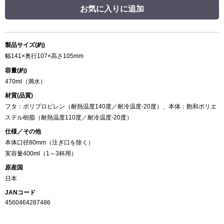
お気に入りに追加
製品サイズ(約)
幅141×奥行107×高さ105mm
容量(約)
470ml（満水）
材質(品質)
フタ：ポリプロピレン（耐熱温度140度／耐冷温度-20度）、本体：飽和ポリエ
ステル樹脂（耐熱温度110度／耐冷温度-20度）
仕様／その他
本体口径80mm（注ぎ口を除く）
実容量400ml（1～3杯用）
原産国
日本
JANコード
4560464287486